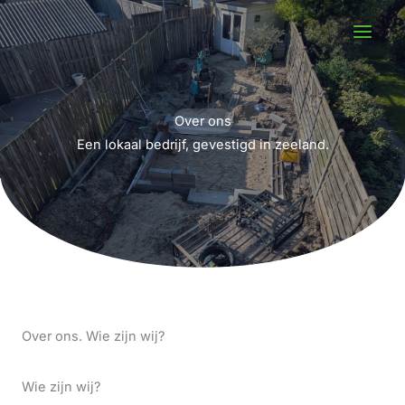
Ga
naar
de
inhoud
Over ons
Een lokaal bedrijf, gevestigd in zeeland.
Over ons. Wie zijn wij?
Wie zijn wij?